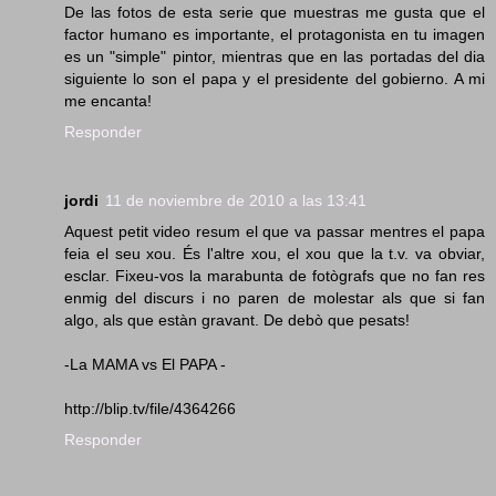
De las fotos de esta serie que muestras me gusta que el
factor humano es importante, el protagonista en tu imagen
es un "simple" pintor, mientras que en las portadas del dia
siguiente lo son el papa y el presidente del gobierno. A mi
me encanta!
Responder
jordi
11 de noviembre de 2010 a las 13:41
Aquest petit video resum el que va passar mentres el papa
feia el seu xou. És l'altre xou, el xou que la t.v. va obviar,
esclar. Fixeu-vos la marabunta de fotògrafs que no fan res
enmig del discurs i no paren de molestar als que si fan
algo, als que estàn gravant. De debò que pesats!
-La MAMA vs El PAPA -
http://blip.tv/file/4364266
Responder