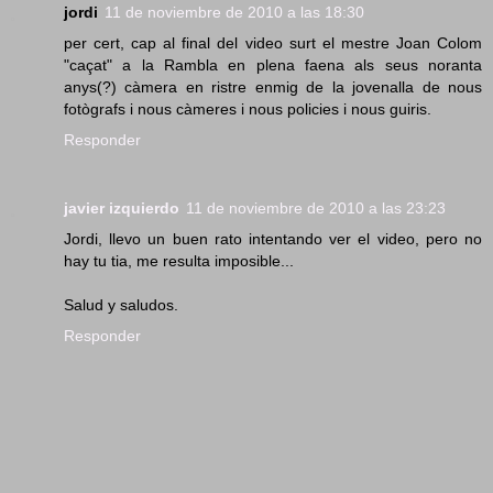
jordi
11 de noviembre de 2010 a las 18:30
per cert, cap al final del video surt el mestre Joan Colom
"caçat" a la Rambla en plena faena als seus noranta
anys(?) càmera en ristre enmig de la jovenalla de nous
fotògrafs i nous càmeres i nous policies i nous guiris.
Responder
javier izquierdo
11 de noviembre de 2010 a las 23:23
Jordi, llevo un buen rato intentando ver el video, pero no
hay tu tia, me resulta imposible...
Salud y saludos.
Responder