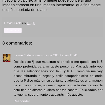
nuevo a lo ya visto anteriormente puede convertir una
imagen correcta en una imagen interesante, que finalmente
ocupó la portada del diario.
David Airob
en
16:50
Compartir
8 comentarios:
Jaime
9 de noviembre de 2010 a las 19:41
Del six-tico(?) que muestras al principio me quedé con la 5
como preferida para mi gusto personal. Más adelante veo
que las seleccionadas son la 5 y la 6. Como ya me voy
acostumbrando al argot y estilo fotoperiodístico entiendo
que la 6 dice más en su conjunto y además es una imágen
de lo más curiosa, no me imaginaba que la decoración de
este tipo de altares pudiera ser tan casera. Felicidades por
tu vuelta, seguramente trabajarás más agusto.
Responder