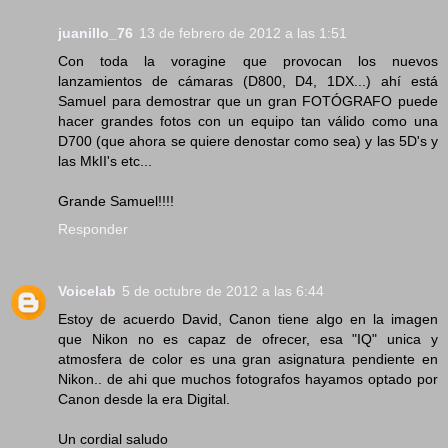
juanillo_76
13 de febrero de 2012 a las 1:51
Con toda la voragine que provocan los nuevos
lanzamientos de cámaras (D800, D4, 1DX...) ahí está
Samuel para demostrar que un gran FOTÓGRAFO puede
hacer grandes fotos con un equipo tan válido como una
D700 (que ahora se quiere denostar como sea) y las 5D's y
las MkII's etc...
Grande Samuel!!!!
Responder
Voicelab
5 de octubre de 2012 a las 6:44
Estoy de acuerdo David, Canon tiene algo en la imagen
que Nikon no es capaz de ofrecer, esa "IQ" unica y
atmosfera de color es una gran asignatura pendiente en
Nikon.. de ahi que muchos fotografos hayamos optado por
Canon desde la era Digital.
Un cordial saludo