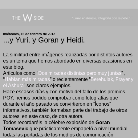
miércoles, 15 de febrero de 2012
...y Yuri, y Goran y Heidi.
La similitud entre imágenes realizadas por distintos autores
es un tema que hemos abordado en diversas ocasiones en
este blog.
Artículos como “
Dos miradas distintas pero muy juntas
” ,
“
Habían más miradas
” o recientemente “
Berehulak, Frayer y
el Ashura
” son claros ejemplos.
Hace escasos días y con motivo del fallo de los premios
POY, hemos podido comprobar como fotografías que
durante el año pasado se convirtieron en “Íconos”
informativos, también formaban parte del trabajo de otros
autores, en este caso, de otra autora.
Todos recordaréis la célebre explosión de
Goran
Tomasevic
que prácticamente empapeló a nivel mundial
todas las portadas de los medios de comunicación.