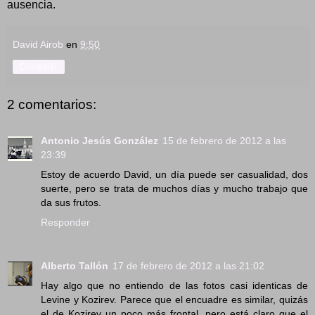
ausencia.
David Airob
en
9:50
Compartir
2 comentarios:
Antonio Jesús González
15 de febrero de 2012 a las
23:39
Estoy de acuerdo David, un día puede ser casualidad, dos
suerte, pero se trata de muchos días y mucho trabajo que
da sus frutos.
Responder
Alberto Tallón
17 de febrero de 2012 a las 21:02
Hay algo que no entiendo de las fotos casi identicas de
Levine y Kozirev. Parece que el encuadre es similar, quizás
el de Kozirev un poco más frontal, pero está claro que el