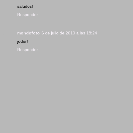
saludos!
Responder
mondofoto
6 de julio de 2010 a las 18:24
joder!
Responder