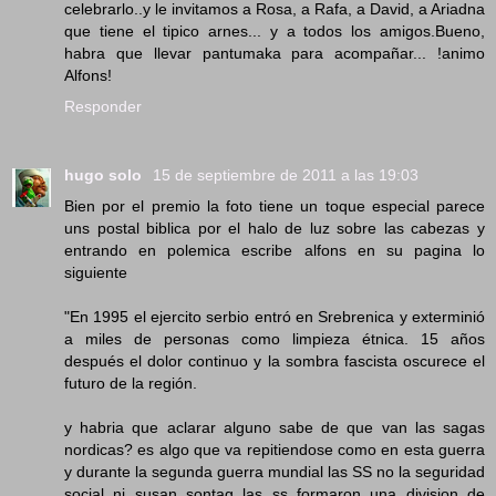
celebrarlo..y le invitamos a Rosa, a Rafa, a David, a Ariadna
que tiene el tipico arnes... y a todos los amigos.Bueno,
habra que llevar pantumaka para acompañar... !animo
Alfons!
Responder
hugo solo
15 de septiembre de 2011 a las 19:03
Bien por el premio la foto tiene un toque especial parece
uns postal biblica por el halo de luz sobre las cabezas y
entrando en polemica escribe alfons en su pagina lo
siguiente
"En 1995 el ejercito serbio entró en Srebrenica y exterminió
a miles de personas como limpieza étnica. 15 años
después el dolor continuo y la sombra fascista oscurece el
futuro de la región.
y habria que aclarar alguno sabe de que van las sagas
nordicas? es algo que va repitiendose como en esta guerra
y durante la segunda guerra mundial las SS no la seguridad
social ni susan sontag las ss formaron una division de