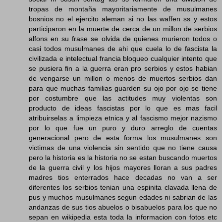
tropas de montaña mayoritariamente de musulmanes
bosnios no el ejercito aleman si no las waffen ss y estos
participaron en la muerte de cerca de un millon de serbios
alfons en su frase se olvida de quienes murieron todos o
casi todos musulmanes de ahi que cuela lo de fascista la
civilizada e intelectual francia bloqueo cualquier intento que
se pusiera fin a la guerra eran pro serbios y estos habian
de vengarse un millon o menos de muertos serbios dan
para que muchas familias guarden su ojo por ojo se tiene
por costumbre que las actitudes muy violentas son
producto de ideas fascistas por lo que es mas facil
atribuirselas a limpieza etnica y al fascismo mejor nazismo
por lo que fue un puro y duro arreglo de cuentas
generacional pero de esta forma los musulmanes son
victimas de una violencia sin sentido que no tiene causa
pero la historia es la historia no se estan buscando muertos
de la guerra civil y los hijos mayores lloran a sus padres
madres tios enterrados hace decadas no van a ser
diferentes los serbios tenian una espinita clavada llena de
pus y muchos musulmanes segun edades ni sabrian de las
andanzas de sus tios abuelos o bisabuelos para los que no
sepan en wikipedia esta toda la informacion con fotos etc