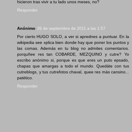
hicieron tras vivir a tu lado unos meses, no?
Responder
Anónimo
26 de septiembre de 2011 a las 1:57
Por cierto HUGO SOLO, a ver si aprednes a puntuar. En la
wikipedia see xplica bien donde hay que poner los puntos y
las comas. Además en tu blog no admites comentarios.
porquñee res tan COBARDE, MEZQUINO y cutre? Yo
escribo anónimo si, porque es que eres un puto epsado,
chapas que amargas a todo el mundo. Quedáte con tus
cutreblogs, y tus cutrefotos chaval, quee res más cansino...
patético.
Responder