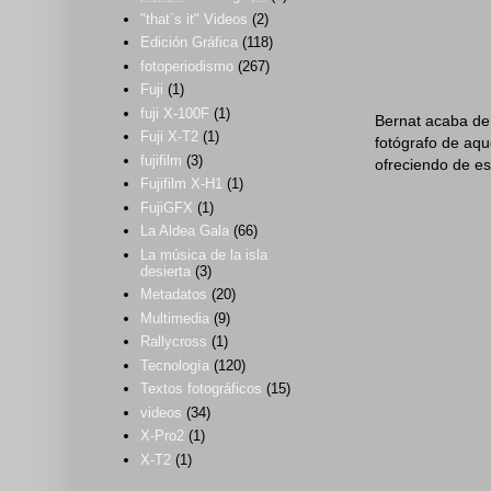
"that´s it" Videos
(2)
Edición Gráfica
(118)
fotoperiodismo
(267)
Fuji
(1)
fuji X-100F
(1)
Bernat acaba de
Fuji X-T2
(1)
fotógrafo de aqu
fujifilm
(3)
ofreciendo de es
Fujifilm X-H1
(1)
FujiGFX
(1)
La Aldea Gala
(66)
La música de la isla
desierta
(3)
Metadatos
(20)
Multimedia
(9)
Rallycross
(1)
Tecnología
(120)
Textos fotográficos
(15)
videos
(34)
X-Pro2
(1)
X-T2
(1)