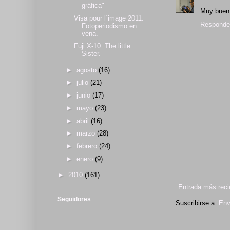
gráfica"
Muy buen t
Visa pour l´image 2011.
Responde
Fotoperiodismo en
vena.
Fuji X-10. The little
Sister.
►
agosto
(16)
►
julio
(21)
►
junio
(17)
►
mayo
(23)
►
abril
(16)
►
marzo
(28)
►
febrero
(24)
►
enero
(9)
►
2010
(161)
Entrada más reci
Seguidores
Suscribirse a:
Env