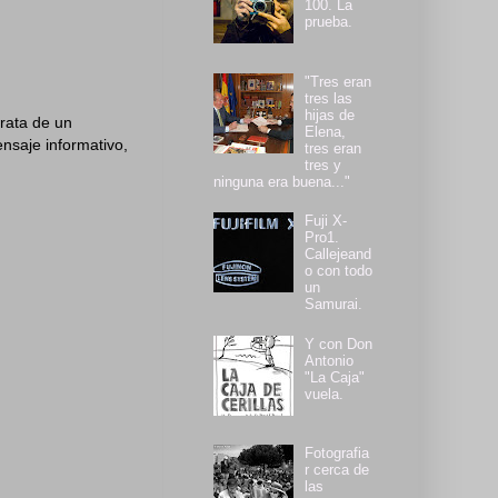
100. La
prueba.
"Tres eran
tres las
hijas de
rata de un
Elena,
nsaje informativo,
tres eran
tres y
ninguna era buena..."
Fuji X-
Pro1.
Callejeand
o con todo
un
Samurai.
Y con Don
Antonio
"La Caja"
vuela.
Fotografia
r cerca de
las