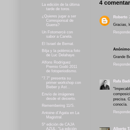
4 comentar
La edición de la última
tarde de toros.
¿Quieres jugar a ser
Roberto
Corresponsal de
Gracias, 
Guerra?
Un Fotomercè con
Responde
sabor a Canela.
El Israel de Bernat.
Anónimo
Bilja y la polémica foto
de Luc Delahaye.
Grande Be
Alfons Rodríguez
Responde
Premio Godó 2011
de fotoperiodismo.
"7.7" presenta su
Rafa Bad
primer workshop con
Bieber y Ast...
"Impecab
composici
Envío de imágenes
desde el desierto.
precisa. 
conocía.
Remembering 11/S.
Responde
Antoine d´Agata en La
Magistral.
5º edición de CAJA
AZUL: "La edición
Alberto T