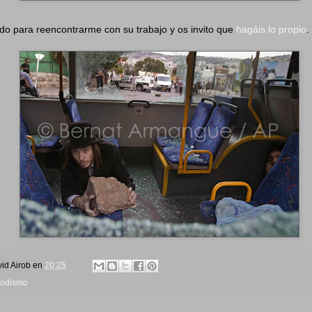
do para reencontrarme con su trabajo y os invito que
hagáis lo propio
.
id Airob
en
20:25
iodismo