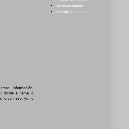
Sevensevennine
Siéntate y observa...
rnat. Información,
hí donde el tema lo
, lo confieso, yo no