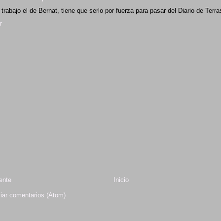
rabajo el de Bernat, tiene que serlo por fuerza para pasar del Diario de Terr
r
ente
Inicio
iar comentarios (Atom)