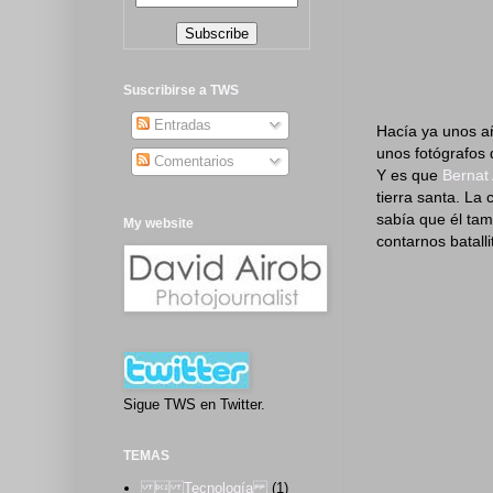
Suscribirse a TWS
Entradas
Hacía ya unos añ
unos fotógrafos 
Comentarios
Y es que
Bernat
tierra santa. La
sabía que él tam
My website
contarnos batall
Sigue TWS en Twitter.
TEMAS
 Tecnología
(1)