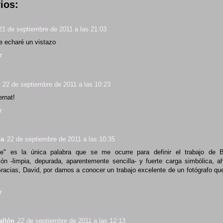
ios:
21 de septiembre de 2011 a las 21:03
le echaré un vistazo
r
22 de septiembre de 2011 a las 10:23
rnat!
r
ia
22 de septiembre de 2011 a las 10:35
le" es la única palabra que se me ocurre para definir el trabajo de Be
ón -limpia, depurada, aparentemente sencilla- y fuerte carga simbólica, a
Gracias, David, por darnos a conocer un trabajo excelente de un fotógrafo que
r
allón
22 de septiembre de 2011 a las 12:13