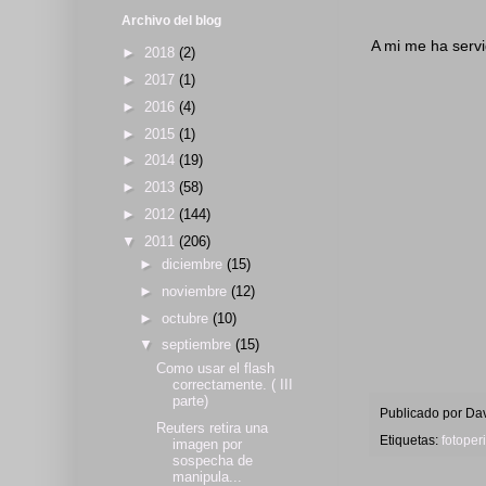
Archivo del blog
A mi me ha servi
►
2018
(2)
►
2017
(1)
►
2016
(4)
►
2015
(1)
►
2014
(19)
►
2013
(58)
►
2012
(144)
▼
2011
(206)
►
diciembre
(15)
►
noviembre
(12)
►
octubre
(10)
▼
septiembre
(15)
Como usar el flash
correctamente. ( III
parte)
Publicado por
Dav
Reuters retira una
Etiquetas:
fotoper
imagen por
sospecha de
manipula...