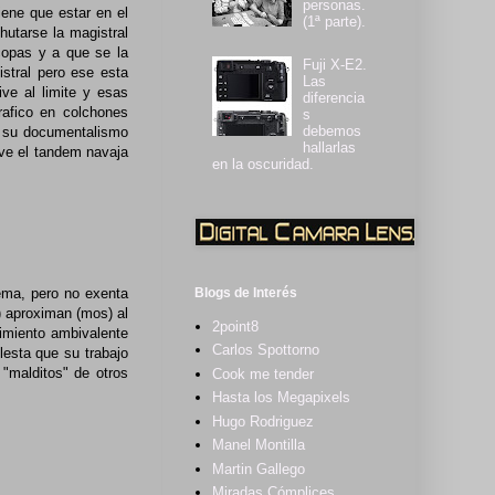
personas.
iene que estar en el
(1ª parte).
hutarse la magistral
 copas y a que se la
Fuji X-E2.
istral pero ese esta
Las
ve al limite y esas
diferencia
grafico en colchones
s
debemos
a su documentalismo
hallarlas
ve el tandem navaja
en la oscuridad.
rema, pero no exenta
Blogs de Interés
) aproximan (mos) al
2point8
imiento ambivalente
Carlos Spottorno
lesta que su trabajo
 "malditos" de otros
Cook me tender
Hasta los Megapixels
Hugo Rodriguez
Manel Montilla
Martin Gallego
Miradas Cómplices