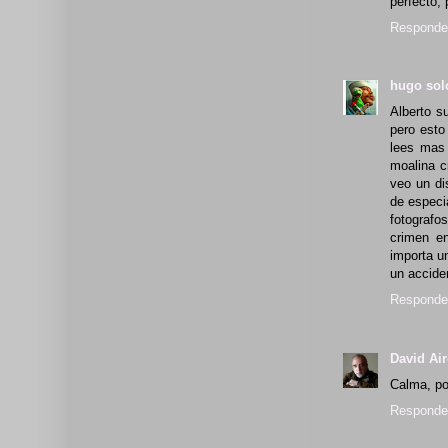
perfecto, 
Responde
hugo so
Alberto s
pero esto
lees mas 
moalina c
veo un di
de especi
fotografo
crimen en
importa u
un accide
Responde
David Ai
Calma, po
Responde