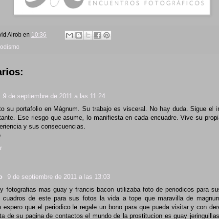
id Airob
en
10:36
iodismo
rios:
9 de septiembre de 2011 a las 11:24
to su portafolio en Mágnum. Su trabajo es visceral. No hay duda. Sigue el i
tante. Ese riesgo que asume, lo manifiesta en cada encuadre. Vive su propia 
eriencia y sus consecuencias.
o
r
lo
9 de septiembre de 2011 a las 13:03
y fotografias mas guay y francis bacon utilizaba foto de periodicos para s
os cuadros de este para sus fotos la vida a tope que maravilla de magnum
o espero que el periodico le regale un bono para que pueda visitar y con d
ista de su pagina de contactos el mundo de la prostitucion es guay jeringuill