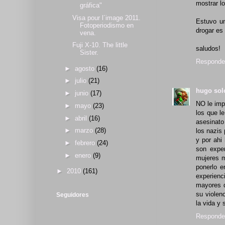
mostrar lo
gráfica"
Visa pour l´image 2011.
Estuvo un
Fotoperiodismo en
drogar es 
vena.
Fuji X-10. The little
saludos!
Sister.
Responde
►
agosto
(16)
►
julio
(21)
hugo so
►
junio
(17)
NO le impl
►
mayo
(23)
los que l
►
abril
(16)
asesinato
►
marzo
(28)
los nazis
y por ahi
►
febrero
(24)
son expe
►
enero
(9)
mujeres m
ponerlo e
►
2010
(161)
experienc
mayores d
su violen
Seguidores
la vida y
Responde