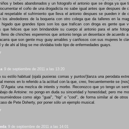
 niños y bebes abandonados y un fotografo el antonio que se droga ya que t
documentar el coño de una drogadicta no sabe igual antes que despues de c
al respetable el sufrimiento que lleva el antonio despues se pueden ir de
 los alrededores de la boqueria con otro colega que da talleres en la mag
l higado que grandes tipos son los que trafican con droga es gente que vi
as que felices que son brindandole su cuerpo al antonio para el arte foto
lleno de chinches esperemos que antonio tenga un desenlace de acuerdo 
carra que son gente muy guay amables y cariñosos con sus mujeres le cla
 y de ahi al blog se me olvidaba todo tipo de enfermedades guays.
r
ia
9 de septiembre de 2011 a las 13:20
 su estilo habitual (ojalá pusieras comas y puntos!)lanza una perodata ext
 al menos en lo referido a la actitud con la que, creo, frecuentemente se (nos
e D´Agata: una mezlca de interés y morbo. Reconozco que yo tengo un sent
rabajo de Antoine: no pongo en duda su sinceridad y honestidad; pero me mo
sumiéndose como algo "guai", "hip" o "cool", de forma similar al de otros
caso de Pete Doherty, por poner sólo un ejemplo musical.
r
beda
9 de septiembre de 2011 a las 14:01