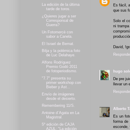
La edición de la última
Es fácil, 
tarde de toros.
que sus fo
¿Quieres jugar a ser
Corresponsal de
Solo el c
Guerra?
ni trampa
compromis
Un Fotomercè con
sabor a Canela.
producció
El Israel de Bernat.
David, !g
Bilja y la polémica foto
Responde
de Luc Delahaye.
Alfons Rodríguez
Premio Godó 2011
de fotoperiodismo.
hugo so
"7.7" presenta su
De pre ju
primer workshop con
llevar un 
Bieber y Ast...
Responde
Envío de imágenes
desde el desierto.
Remembering 11/S.
Alberto T
Antoine d´Agata en La
Es un fot
Magistral.
forma de 
5º edición de CAJA
esconde, 
AZUL: "La edición