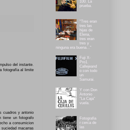
100. La
prueba.
"Tres eran
tres las
hijas de
Elena,
tres eran
tres y
ninguna era buena..."
Fuji X-
Pro1.
mpulso del instante.
Callejeand
fotografía al limite
o con todo
un
Samurai.
Y con Don
Antonio
"La Caja"
vuela.
us cuadros y antonio
 tiene un fotografo
Fotografia
r cerca de
erecho a consumicion
las
as suciedad macarras