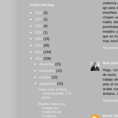
violencia
Archivo del blog
ajo para 
enseñara 
►
2018
(2)
chupen en
►
2017
(1)
malito de
►
2016
(4)
prostitut
meados y 
►
2015
(1)
que un ma
►
2014
(19)
mas movil
►
2013
(58)
Responde
►
2012
(144)
▼
2011
(206)
Rafa Bad
►
diciembre
(15)
Hugo, con
►
noviembre
(12)
de razón,
►
octubre
(10)
trabajo d
▼
septiembre
(15)
ante el t
acabe con
Como usar el flash
correctamente. ( III
ámbitos, 
parte)
Responde
Reuters retira una
imagen por
sospecha de
manipula...
Manel U