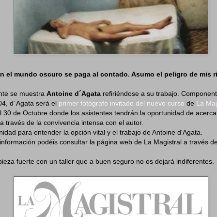
on el mundo oscuro se paga al contado. Asumo el peligro de mis r
nte se muestra
Antoine d´Agata
refiriéndose a su trabajo. Compone
04, d´Agata será el
primer fotógrafo invitado del nuevo curso
de
La Mag
 al 30 de Octubre donde los asistentes tendrán la oportunidad de acerca
, a través de la convivencia intensa con el autor.
idad para entender la opción vital y el trabajo de Antoine d'Agata.
información podéis consultar la página web de La Magistral a través d
ieza fuerte con un taller que a buen seguro no os dejará indiferentes.