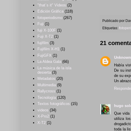
"that´s it" Videos
(2)
Edición Gráfica
(118)
fotoperiodismo
(267)
Publicado por
Dav
Fuji
(1)
Etiquetas:
fotoper
fuji X-100F
(1)
Fuji X-T2
(1)
21 comenta
fujifilm
(3)
Fujifilm X-H1
(1)
FujiGFX
(1)
Unknown
La Aldea Gala
(66)
Había vis
La música de la isla
De su ins
desierta
(3)
de su exp
Metadatos
(20)
Un abraz
Multimedia
(9)
Responde
Rallycross
(1)
Tecnología
(120)
Textos fotográficos
(15)
hugo so
videos
(34)
Que vida 
X-Pro2
(1)
utiliza l
X-T2
(1)
drogadict
toda la l