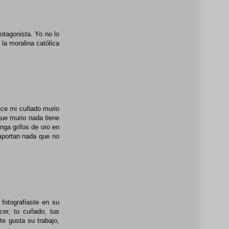
rotagonista. Yo no lo
la moralina católica
ance mi cuñado murio
que murio nada tiene
enga grifos de oro en
 aportan nada que no
fotografiaste en su
er, tu cuñado, tus
te gusta su trabajo,