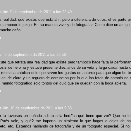
allón
9 de septiembre de 2011 a las 22:40
a realidad, que existe, que está ahí, pero a diferencia de otros, él es parte p
ro tampoco lo juzgo. Es su manera vivir y de fotografiar. Como dice un amigo, 
mucho daño...
r
lo
9 de septiembre de 2011 a las 23:56
cute que retrata una realidad que existe pero tampoco hace falta la perform
osis de heroina y estuve presente diez años de su vida y larga caida hasta 
 moralina catolica solo que sirven los gustos de antonio para que algun tio t
 asi de claro y un reguero de corrupcion por lo que las fotos de antonio no
l mundo fotografico solo tontos del culo que se quedan con la boca abierta.
r
allón
10 de septiembre de 2011 a las 9:38
 tu tuvieses un cuñado adicto a la heroïna qué tiene que ver? Que no lo 
 Pués vale, y qué? me importa un pimiento lo que hagas o dejes de hac
 etc, etc. Estamos hablando de fotografía y de un fotógrafo especial. Si no 