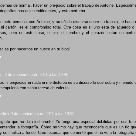
además de normal, hacer un pre-juicio sobre el trabajo de Antoine. Especialme
tografías nos dejen indiferentes, y esto perturba.
ontacto personal con Antoine, y su sólido discurso sobre su trabajo, te hace
 ni cartón: es el compromiso total. Otra cosa es si uno está de acuerdo o
os, pero en este caso, el ojo, el cerebro y el corazón están en perfe
n.
racias por hacernos un hueco en tu blog!
r
lo
9 de septiembre de 2011 a las 14:48
icio ni prejuicios ni nada ni me disturba es su dicurso lo que sobra y menud
escapulario con santa teresa de calcuta.
r
allón
9 de septiembre de 2011 a las 19:39
ógrafo que no deja indiferente. Yo tengo una especial debilidad por sus fot
entender la fotografía. Como mínimo hay que reconocerle que es un tio qu
y se implica a fondo. Creo recordar que comentó que el no veía la fotografí