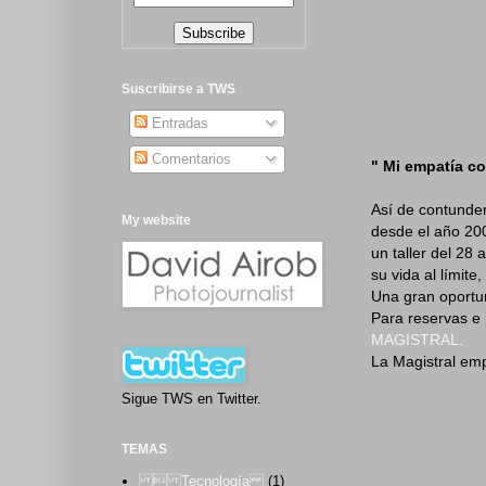
Suscribirse a TWS
Entradas
Comentarios
" Mi empatía c
Así de contunde
My website
desde el año 20
un taller del 28
su vida al límite
Una gran oportun
Para reservas e 
MAGISTRAL.
La Magistral emp
Sigue TWS en Twitter.
TEMAS
 Tecnología
(1)