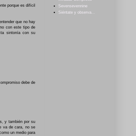
nte porque es difícil
Sevensevennine
Siéntate y observa...
 entender que no hay
 no con este tipo de
cta sintonía con su
o compromiso debe de
os, y también por su
e va de cara, no se
a como un medio para