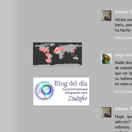
Alberto T
retrata un
haría, pe
ha hecho 
Responde
hugo so
Nadie dis
de sobred
que ver la
su bañera
se sepa a
Responde
Alberto T
Hugo, que
adiccón?
sobrinos,