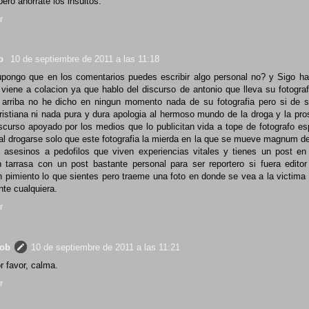
pero ahorrate los insultos.
r
lo
10 de septiembre de 2011 a las 11:18
upongo que en los comentarios puedes escribir algo personal no? y Sigo ha
 viene a colacion ya que hablo del discurso de antonio que lleva su fotografi
arriba no he dicho en ningun momento nada de su fotografia pero si de 
ristiana ni nada pura y dura apologia al hermoso mundo de la droga y la pro
scurso apoyado por los medios que lo publicitan vida a tope de fotografo es
al drogarse solo que este fotografia la mierda en la que se mueve magnum d
s asesinos a pedofilos que viven experiencias vitales y tienes un post en
 tarrasa con un post bastante personal para ser reportero si fuera editor
n pimiento lo que sientes pero traeme una foto en donde se vea a la victima 
nte cualquiera.
r
rob
10 de septiembre de 2011 a las 11:21
r favor, calma.
r