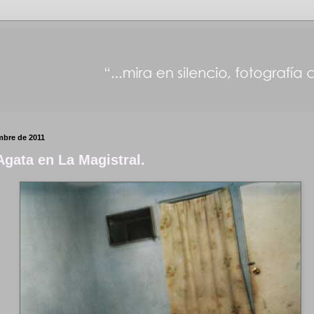
embre de 2011
Agata en La Magistral.