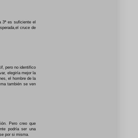
 3ª es suficiente el
esperada,el cruce de
, pero no identifico
ar, elegiría mejor la
nes, el hombre de la
tima también se ven
ción. Pero creo que
ente podría ser una
rse por si misma.