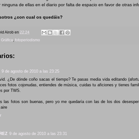
 ninguna de ellas en el diario por falta de espacio en favor de otras in
osotros ¿con cual os quedáis?
id Airob
en
22:24
 Gráfica
,
fotoperiodismo
rios:
9 de agosto de 2010 a las 23:25
vid. ¿De dónde coño sacas el tiempo? Te pasas media vida editando (afort
aces fotos cojonudas, entiendes de música, cuidas tu aficiones y tienes famil
es por TWS.
s las fotos son buenas, pero yo me quedaría con las de los dos desesper
 aire
r
REZ
9 de agosto de 2010 a las 23:31