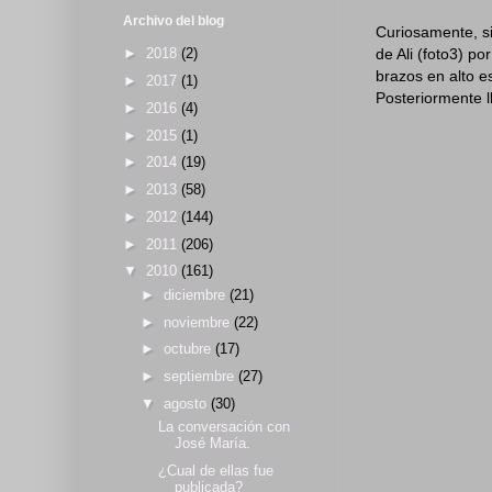
Archivo del blog
Curiosamente, si
de Ali (foto3) po
►
2018
(2)
brazos en alto e
►
2017
(1)
Posteriormente l
►
2016
(4)
►
2015
(1)
►
2014
(19)
►
2013
(58)
►
2012
(144)
►
2011
(206)
▼
2010
(161)
►
diciembre
(21)
►
noviembre
(22)
►
octubre
(17)
►
septiembre
(27)
▼
agosto
(30)
La conversación con
José María.
¿Cual de ellas fue
publicada?