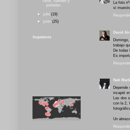
Toros, clarines y
La foto n
portadas.
sí muestr
►
julio
(19)
Responde
►
junio
(25)
David Ai
Seguidores
Domingo, 
trabajo q
De todas f
Es import
Responde
Nati Mart
Depende d
incapié e
Las dos s
con la 2,
fotográfic
Un abraz
Responde