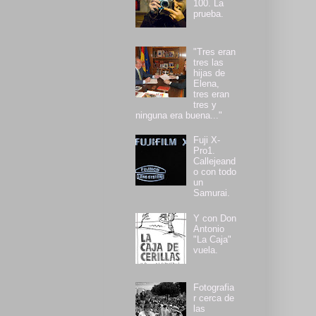
100. La
prueba.
"Tres eran
tres las
hijas de
Elena,
tres eran
tres y
ninguna era buena..."
Fuji X-
Pro1.
Callejeand
o con todo
un
Samurai.
Y con Don
Antonio
"La Caja"
vuela.
Fotografia
r cerca de
las