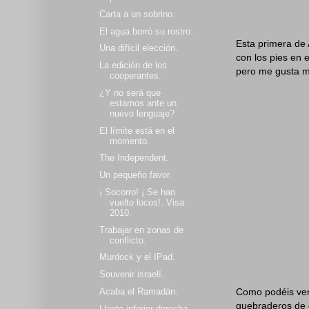
Carta a un sobrino.
El agua borró su rostro.
Esta primera de 
Una difícil elección.
con los pies en 
La edición de los
pero me gusta m
cooperantes.
¿Y no será que
estamos ante un
nuevo lenguaje?
El límite está en el
momento.
The Independent.
Un pequeño favor.
¡ Socorro! ¡ Se han
vuelto locos!. Visa
2010.
Trabajar en zonas de
conflicto.
Murdock y el IPad.
Souvenir israelí.
Como podéis ver
Acaba el Ramadán.
quebraderos de c
Llanto inferior derecha.