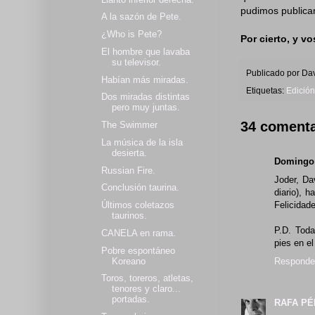
pudimos publicar
A la sazón de Pete.
¿Who is Pete?
Por cierto, y v
El hombre que lavaba
su televisor.
Publicado por
Dav
Habían más miradas.
Etiquetas:
Edición
Dos miradas distintas
pero muy juntas.
34 comenta
The Swimmer
La música de la isla
desierta.
Domingo
Russian Fire.
Joder, Da
Conclusión taurina.
diario), h
Últimos coletazos
Felicidad
taurinos.
P.D. Toda
CANELA en rama.
pies en el
Pobre espontáneo
Koreano
Responde
Toros, toreros, atletas,
tenores y claro...
portadas.
RAFA PÉ