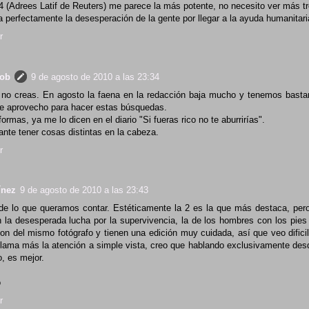
º4 (Adrees Latif de Reuters) me parece la más potente, no necesito ver más tr
a perfectamente la desesperación de la gente por llegar a la ayuda humanitari
r
rob
9 de agosto de 2010 a las 23:34
no creas. En agosto la faena en la redacción baja mucho y tenemos basta
ue aprovecho para hacer estas búsquedas.
ormas, ya me lo dicen en el diario "Si fueras rico no te aburrirías".
ante tener cosas distintas en la cabeza.
r
ínez
9 de agosto de 2010 a las 23:43
e lo que queramos contar. Estéticamente la 2 es la que más destaca, per
n la desesperada lucha por la supervivencia, la de los hombres con los pies e
on del mismo fotógrafo y tienen una edición muy cuidada, así que veo dific
 llama más la atención a simple vista, creo que hablando exclusivamente des
o, es mejor.
o
r