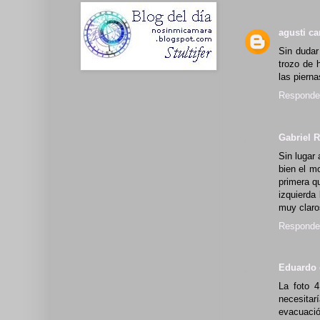
agusti ca
Sin dudar
trozo de 
las piern
Responde
Gabriel 
Sin lugar
bien el mo
primera q
izquierda
muy claro
Responde
Eduardo 
La foto 4
necesitar
evacuación