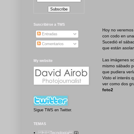
Suscribirse a TWS
Hoy no veremos u
Entradas
con codo en una
Sucedió el sábad
Comentarios
que están asolan
Las imágenes so
My website
mismo sábado por
que pudiera verl
Visto el interés
ver como dos gra
foto2
Sigue TWS en Twitter.
TEMAS
 Tecnología
(1)