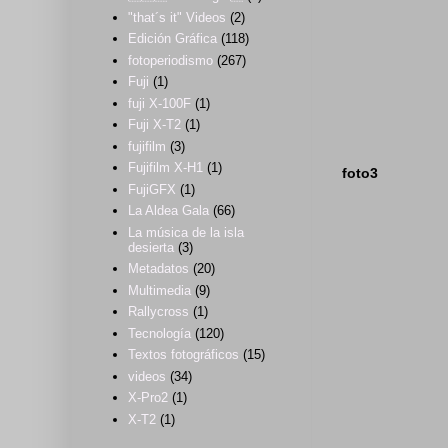
"that´s it" Videos
(2)
Edición Gráfica
(118)
fotoperiodismo
(267)
Fuji
(1)
fuji X-100F
(1)
Fuji X-T2
(1)
fujifilm
(3)
Fujifilm X-H1
(1)
foto3
FujiGFX
(1)
La Aldea Gala
(66)
La música de la isla
desierta
(3)
Metadatos
(20)
Multimedia
(9)
Rallycross
(1)
Tecnología
(120)
Textos fotográficos
(15)
videos
(34)
X-Pro2
(1)
X-T2
(1)