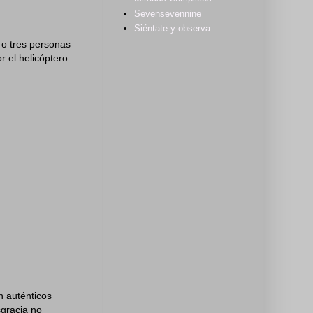
Sevensevennine
Siéntate y observa...
 o tres personas
r el helicóptero
n auténticos
sgracia no