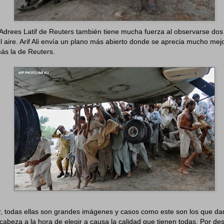
Adrees Latif de Reuters también tiene mucha fuerza al observarse dos
el aire. Arif Ali envía un plano más abierto donde se aprecia mucho mejo
ás la de Reuters.
, todas ellas son grandes imágenes y casos como este son los que da
abeza a la hora de elegir a causa la calidad que tienen todas. Por de