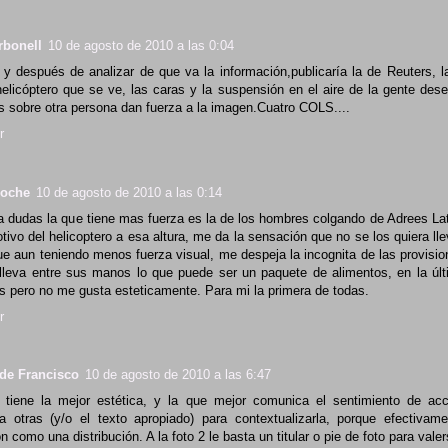
rbonell
10 de agosto de 2010 a las 0:04
 y después de analizar de que va la información,publicaría la de Reuters, la
helicóptero que se ve, las caras y la suspensión en el aire de la gente des
as sobre otra persona dan fuerza a la imagen.Cuatro COLS....
r
Roche
10 de agosto de 2010 a las 0:14
 a dudas la que tiene mas fuerza es la de los hombres colgando de Adrees Latif
tivo del helicoptero a esa altura, me da la sensación que no se los quiera llev
ue aun teniendo menos fuerza visual, me despeja la incognita de las provisio
 lleva entre sus manos lo que puede ser un paquete de alimentos, en la úl
s pero no me gusta esteticamente. Para mi la primera de todas.
r
de Francisco
10 de agosto de 2010 a las 6:47
 tiene la mejor estética, y la que mejor comunica el sentimiento de ac
ía otras (y/o el texto apropiado) para contextualizarla, porque efectivam
 como una distribución. A la foto 2 le basta un titular o pie de foto para vale