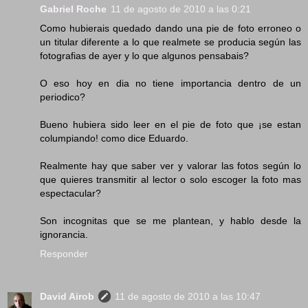
Gabriel Roche
11 de agosto de 2010 a las 0:21
Como hubierais quedado dando una pie de foto erroneo o
un titular diferente a lo que realmete se producia según las
fotografias de ayer y lo que algunos pensabais?
O eso hoy en dia no tiene importancia dentro de un
periodico?
Bueno hubiera sido leer en el pie de foto que ¡se estan
columpiando! como dice Eduardo.
Realmente hay que saber ver y valorar las fotos según lo
que quieres transmitir al lector o solo escoger la foto mas
espectacular?
Son incognitas que se me plantean, y hablo desde la
ignorancia.
Responder
David Airob
11 de agosto de 2010 a las 10:47