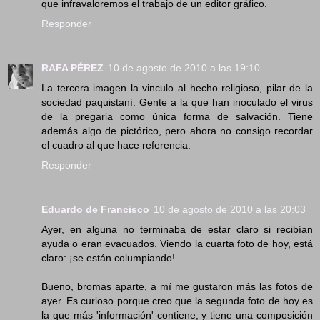
que infravaloremos el trabajo de un editor gráfico.
Responder
RAFA PÉREZ
10 de agosto de 2010 a las 19:10
La tercera imagen la vinculo al hecho religioso, pilar de la
sociedad paquistaní. Gente a la que han inoculado el virus
de la pregaria como única forma de salvación. Tiene
además algo de pictórico, pero ahora no consigo recordar
el cuadro al que hace referencia.
Responder
Eduardo de Francisco
10 de agosto de 2010 a las 20:03
Ayer, en alguna no terminaba de estar claro si recibían
ayuda o eran evacuados. Viendo la cuarta foto de hoy, está
claro: ¡se están columpiando!
Bueno, bromas aparte, a mí me gustaron más las fotos de
ayer. Es curioso porque creo que la segunda foto de hoy es
la que más 'información' contiene, y tiene una composición