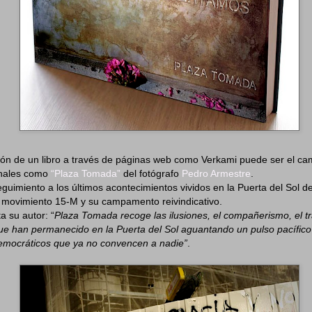
ón de un libro a través de páginas web como Verkami puede ser el ca
onales como
“Plaza Tomada”
del fotógrafo
Pedro Armestre
.
guimiento a los últimos acontecimientos vividos en la Puerta del Sol d
l movimiento 15-M y su campamento reivindicativo.
a su autor: “
Plaza Tomada recoge las ilusiones, el compañerismo, el tr
ue han permanecido en la Puerta del Sol aguantando un pulso pacífic
mocráticos que ya no convencen a nadie”
.