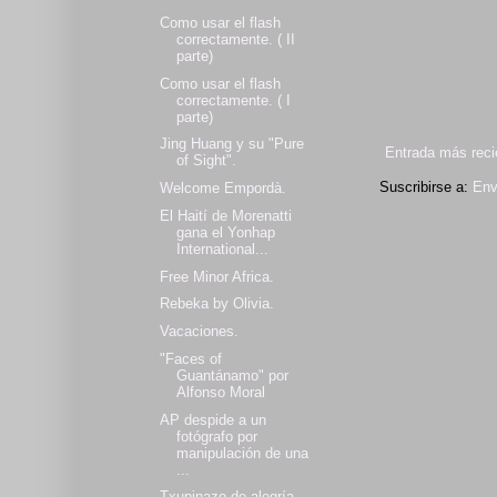
Como usar el flash
correctamente. ( II
parte)
Como usar el flash
correctamente. ( I
parte)
Jing Huang y su "Pure
Entrada más reci
of Sight".
Suscribirse a:
Env
Welcome Empordà.
El Haití de Morenatti
gana el Yonhap
International...
Free Minor Africa.
Rebeka by Olivia.
Vacaciones.
"Faces of
Guantánamo" por
Alfonso Moral
AP despide a un
fotógrafo por
manipulación de una
...
Txupinazo de alegría.