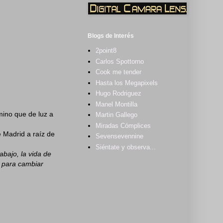
Blogs de Interés
2point8
Carlos Spottorno
Cook me tender
Hasta los Megapixels
Hugo Rodriguez
Manel Montilla
mino que de luz a
Martin Gallego
Miradas Cómplices
e Madrid a raíz de
Sevensevennine
Siéntate y observa...
abajo, la vida de
o para cambiar