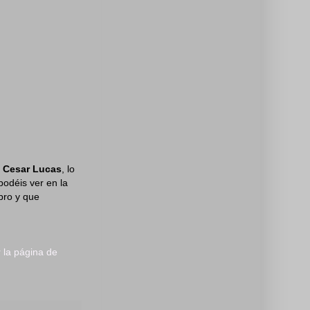
o Cesar Lucas
, lo
podéis ver en la
ibro y que
r la página de