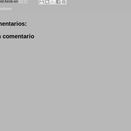
id Airob
en
10:37
iodismo
entarios:
n comentario