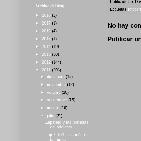
Publicado por
Dav
Archivo del blog
Etiquetas:
fotoper
►
2018
(2)
►
2017
(1)
No hay com
►
2016
(4)
Publicar u
►
2015
(1)
►
2014
(19)
►
2013
(58)
►
2012
(144)
▼
2011
(206)
►
diciembre
(15)
►
noviembre
(12)
►
octubre
(10)
►
septiembre
(15)
►
agosto
(16)
▼
julio
(21)
Zapatero y las portadas
del adelanto.
Fuji X-100. Una más en
la familia.