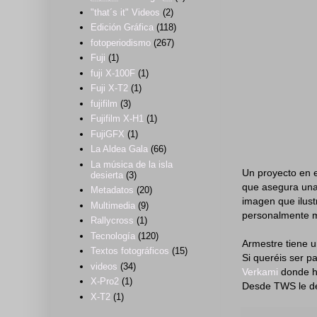
"that´s it" Videos
(2)
Edición Gráfica
(118)
fotoperiodismo
(267)
Fuji
(1)
fuji X-100F
(1)
Fuji X-T2
(1)
fujifilm
(3)
Fujifilm X-H1
(1)
FujiGFX
(1)
La Aldea Gala
(66)
La música de la isla
Un proyecto en e
desierta
(3)
que asegura una 
Metadatos
(20)
imagen que ilustr
Multimedia
(9)
personalmente 
Rallycross
(1)
Tecnología
(120)
Armestre tiene 
Textos fotográficos
(15)
Si queréis ser p
videos
(34)
Verkami
donde ha
X-Pro2
(1)
Desde TWS le de
X-T2
(1)