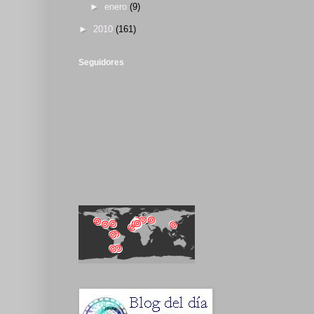
►
enero
(9)
►
2010
(161)
Seguidores