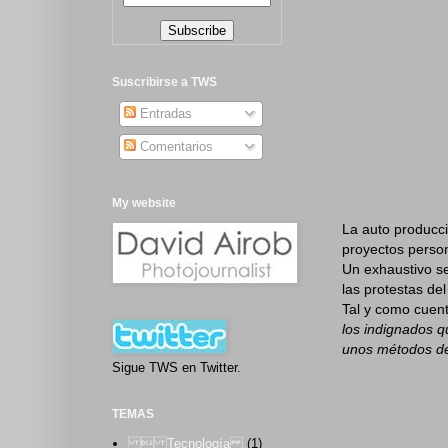
Suscribirse a TWS
Entradas
Comentarios
My website
La auto producci
proyectos pers
Un exhaustivo se
las protestas de
Tal y como cuent
los indignados q
unos métodos de
Sigue TWS en Twitter.
TEMAS
 Tecnología
(1)