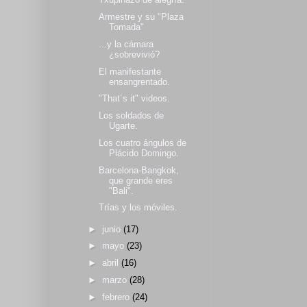
Armestre y su "Plaza
Tomada"
...y la cámara
¿sobrevivió?
El manifestante
ensangrentado.
"That´s it" videos.
Los soldados de
Ugarte.
Los cuatro ángulos de
Plácido Domingo.
Barcelona-Bangkok,
que grande eres
"Bali".
Trías y los móviles.
►
junio
(17)
►
mayo
(23)
►
abril
(16)
►
marzo
(28)
►
febrero
(24)