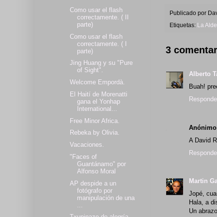
Como usar el flash
Publicado por
Dav
correctamente. ( II
parte)
Etiquetas:
La Ald
Como usar el flash
correctamente. ( I
3 comentar
parte)
Jing Huang y su "Pure
of Sight".
Alberto T
Welcome Empordà.
Buah! pre
El Haití de Morenatti
Responde
gana el Yonhap
International...
Free Minor Africa.
Anónimo
Rebeka by Olivia.
A David R
Vacaciones.
Responde
"Faces of
Guantánamo" por
Alfonso Moral
Martin G
AP despide a un
fotógrafo por
Jopé, cua
manipulación de una
Hala, a di
...
Un abraz
Txupinazo de alegría.