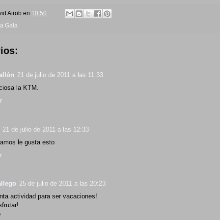
id Airob
en
10:50
ea Gala
ios:
allón
21 de julio de 2011 a las 11:33
ciosa la KTM.
r
21 de julio de 2011 a las 12:33
amos le gusta esto
r
allego
25 de julio de 2011 a las 20:23
nta actividad para ser vacaciones!
sfrutar!
o