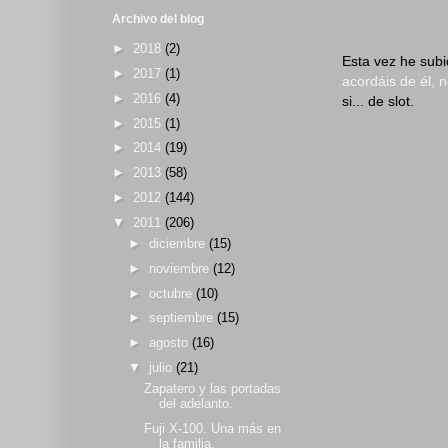
Archivo del blog
►
2018
(2)
Esta vez he subi
►
2017
(1)
acordáis de él, 
►
2016
(4)
si... de slot.
►
2015
(1)
►
2014
(19)
►
2013
(58)
►
2012
(144)
▼
2011
(206)
►
diciembre
(15)
►
noviembre
(12)
►
octubre
(10)
►
septiembre
(15)
►
agosto
(16)
▼
julio
(21)
Zapatero y las portadas
del adelanto.
Fuji X-100. Una más en
la familia.