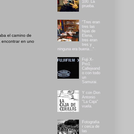
100. La
prueba.
"Tres eran
tres las
hijas de
laba el camino de
Elena,
tres eran
a encontrar en uno
tres y
ninguna era buena..."
Fuji X-
Pro1.
Callejeand
o con todo
un
Samurai.
Y con Don
Antonio
"La Caja"
vuela.
Fotografia
r cerca de
las