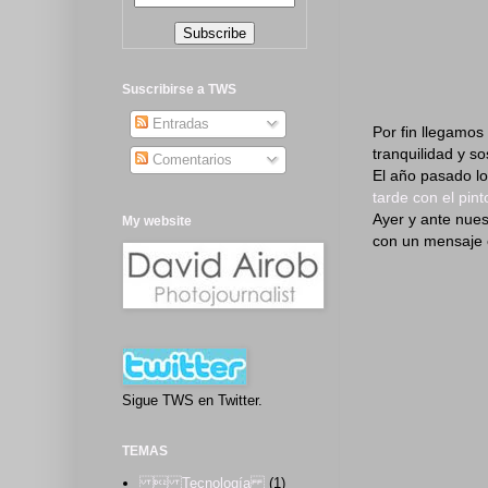
Suscribirse a TWS
Entradas
Por fin llegamos
tranquilidad y s
Comentarios
El año pasado l
tarde con el pin
Ayer y ante nuest
My website
con un mensaje e
Sigue TWS en Twitter.
TEMAS
 Tecnología
(1)