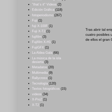
"that´s it" Videos
(2)
Edición Gráfica
(118)
fotoperiodismo
(267)
Fuji
(1)
fuji X-100F
(1)
Tras abrir tal e
Fuji X-T2
(1)
cuatro posibles 
fujifilm
(3)
de ellos el gran
Fujifilm X-H1
(1)
FujiGFX
(1)
La Aldea Gala
(66)
La música de la isla
desierta
(3)
Metadatos
(20)
Multimedia
(9)
Rallycross
(1)
Tecnología
(120)
Textos fotográficos
(15)
videos
(34)
X-Pro2
(1)
X-T2
(1)