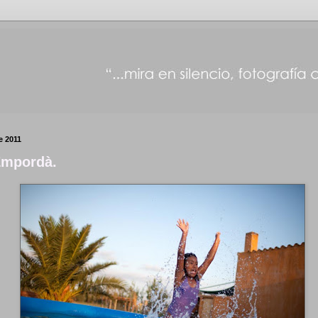
e 2011
mpordà.