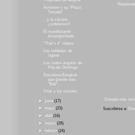
Responde
Armestre y su "Plaza
Tomada"
...y la cámara
¿sobrevivió?
El manifestante
ensangrentado.
"That´s it" videos.
Los soldados de
Ugarte.
Los cuatro ángulos de
Plácido Domingo.
Barcelona-Bangkok,
que grande eres
"Bali".
Trías y los móviles.
Entrada más reci
►
junio
(17)
►
mayo
(23)
Suscribirse a:
Env
►
abril
(16)
►
marzo
(28)
►
febrero
(24)