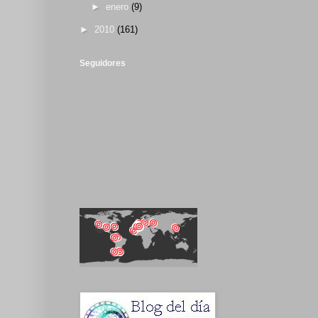
►
enero
(9)
►
2010
(161)
Seguidores