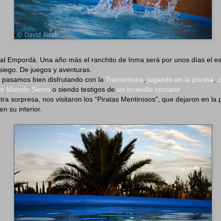
 al Empordà. Una año más el ranchito de Inma será por unos días el e
osiego. De juegos y aventuras.
o pasamos bien disfrutando con la
Tramontana
,
jugando en la piscina
,
tor Manolo Sierra
o siendo testigos de
un incendio cercano
.
ra sorpresa, nos visitaron los “Piratas Mentirosos”, que dejaron en la 
n su interior.