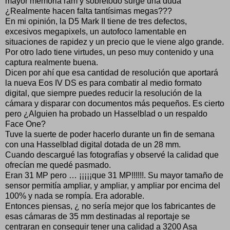
mayor memoria ram y sobretodo surge una duda
¿Realmente hacen falta tantísimas megas???
En mi opinión, la D5 Mark II tiene de tres defectos,
excesivos megapixels, un autofoco lamentable en
situaciones de rapidez y un precio que le viene algo grande.
Por otro lado tiene virtudes, un peso muy contenido y una
captura realmente buena.
Dicen por ahí que esa cantidad de resolución que aportará
la nueva Eos IV DS es para combatir al medio formato
digital, que siempre puedes reducir la resolución de la
cámara y disparar con documentos más pequeños. Es cierto
pero ¿Alguien ha probado un Hasselblad o un respaldo
Face One?
Tuve la suerte de poder hacerlo durante un fin de semana
con una Hasselblad digital dotada de un 28 mm.
Cuando descargué las fotografías y observé la calidad que
ofrecían me quedé pasmado.
Eran 31 MP pero … ¡¡¡¡¡que 31 MP!!!!!!. Su mayor tamaño de
sensor permitía ampliar, y ampliar, y ampliar por encima del
100% y nada se rompía. Era adorable.
Entonces piensas, ¿ no sería mejor que los fabricantes de
esas cámaras de 35 mm destinadas al reportaje se
centraran en conseguir tener una calidad a 3200 Asa