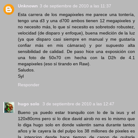
Unknown
3 de septiembre de 2010 a las 11:37
Esta carrera de los megapixeles me parece una tontería,
tengo una d3 y una d700 ambos tienen 12 megapixeles y
no necesito más, lo que sí necesito es sobretodo robustez,
velocidad (de disparo y enfoque), buena medición de la luz
(ya que disparo casi siempre en manual y me gustaría
confiar más en mis cámaras) y por supuesto alta
sensibilidad de calidad. De paso hice una exposición con
una foto de 50x70 cm hecha con la D2h de 4.1
megapixeles (eso sí tirando en Raw).
Saludos.
Syl
Responder
hugo solo
3 de septiembre de 2010 a las 12:47
Bueno ya puedo estar tranquilo con lo de la ixus y el
120x80cms pero si lo dice david airob no es lo mismo que
lo diga hugo solo en donde valentin sama durante tantos
años y le cayera la del pulpo los 38 millones de pixeles es
la intencion desde hace tiempo de canon de quitarle