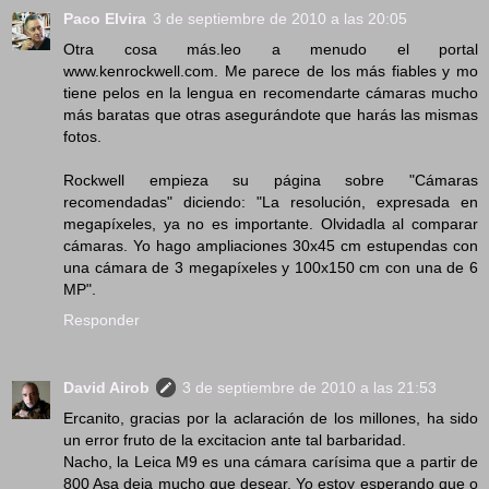
Paco Elvira
3 de septiembre de 2010 a las 20:05
Otra cosa más.leo a menudo el portal
www.kenrockwell.com. Me parece de los más fiables y mo
tiene pelos en la lengua en recomendarte cámaras mucho
más baratas que otras asegurándote que harás las mismas
fotos.
Rockwell empieza su página sobre "Cámaras
recomendadas" diciendo: "La resolución, expresada en
megapíxeles, ya no es importante. Olvidadla al comparar
cámaras. Yo hago ampliaciones 30x45 cm estupendas con
una cámara de 3 megapíxeles y 100x150 cm con una de 6
MP".
Responder
David Airob
3 de septiembre de 2010 a las 21:53
Ercanito, gracias por la aclaración de los millones, ha sido
un error fruto de la excitacion ante tal barbaridad.
Nacho, la Leica M9 es una cámara carísima que a partir de
800 Asa deja mucho que desear. Yo estoy esperando que o