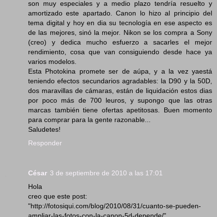
son muy especiales y a medio plazo tendría resuelto y
amortizado este apartado. Canon lo hizo al principio del
tema digital y hoy en dia su tecnología en ese aspecto es
de las mejores, sinó la mejor. Nikon se los compra a Sony
(creo) y dedica mucho esfuerzo a sacarles el mejor
rendimiento, cosa que van consiguiendo desde hace ya
varios modelos.
Esta Photokina promete ser de aúpa, y a la vez yaestá
teniendo efectos secundarios agradables: la D90 y la 50D,
dos maravillas de cámaras, están de liquidación estos dias
por poco más de 700 leuros, y supongo que las otras
marcas también tiene ofertas apetitosas. Buen momento
para comprar para la gente razonable...
Saludetes!
Responder
César
3 de septiembre de 2010 a las 17:01
Hola
creo que este post:
"http://fotosiqui.com/blog/2010/08/31/cuanto-se-pueden-
ampliar-las-fotos-con-la-canon-5d-depende/"