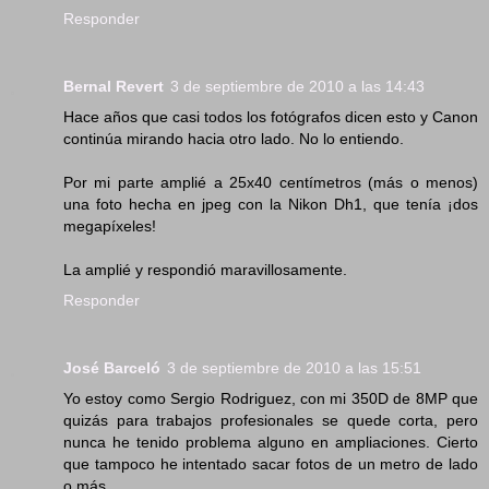
Responder
Bernal Revert
3 de septiembre de 2010 a las 14:43
Hace años que casi todos los fotógrafos dicen esto y Canon
continúa mirando hacia otro lado. No lo entiendo.
Por mi parte amplié a 25x40 centímetros (más o menos)
una foto hecha en jpeg con la Nikon Dh1, que tenía ¡dos
megapíxeles!
La amplié y respondió maravillosamente.
Responder
José Barceló
3 de septiembre de 2010 a las 15:51
Yo estoy como Sergio Rodriguez, con mi 350D de 8MP que
quizás para trabajos profesionales se quede corta, pero
nunca he tenido problema alguno en ampliaciones. Cierto
que tampoco he intentado sacar fotos de un metro de lado
o más.