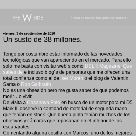
viernes, 3 de septiembre de 2010
Un susto de 38 millones.
Tengo por costumbre estar informado de las novedades
tecnológicas que van apareciendo en el mercado. Para ello
solo me basta con visitar web´s como
DSLR Magazine
,
Que
sabes de
e incluso blog´s de personas que me ofrecen una
total confianza como el de
Iker Morán
o el blog de Valentín
Sama o
Rob Galbraith
No es una obsesión pero me gusta saber de que podemos
morir…o vivir.
De visita a
Casanova Foto
en busca de un motor para mi D5
Mark II, observé la cantidad de material de segunda mano
que tenían en stock. Que buena pinta tenían muchos de los
objetivos y cámaras que reposaban en el interior de los
escaparates.
Comentando alguna cosilla con Marcos, uno de los mejores