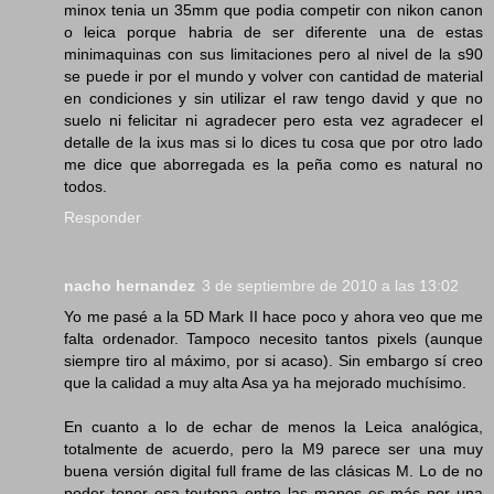
minox tenia un 35mm que podia competir con nikon canon
o leica porque habria de ser diferente una de estas
minimaquinas con sus limitaciones pero al nivel de la s90
se puede ir por el mundo y volver con cantidad de material
en condiciones y sin utilizar el raw tengo david y que no
suelo ni felicitar ni agradecer pero esta vez agradecer el
detalle de la ixus mas si lo dices tu cosa que por otro lado
me dice que aborregada es la peña como es natural no
todos.
Responder
nacho hernandez
3 de septiembre de 2010 a las 13:02
Yo me pasé a la 5D Mark II hace poco y ahora veo que me
falta ordenador. Tampoco necesito tantos pixels (aunque
siempre tiro al máximo, por si acaso). Sin embargo sí creo
que la calidad a muy alta Asa ya ha mejorado muchísimo.
En cuanto a lo de echar de menos la Leica analógica,
totalmente de acuerdo, pero la M9 parece ser una muy
buena versión digital full frame de las clásicas M. Lo de no
poder tener esa teutona entre las manos es más por una