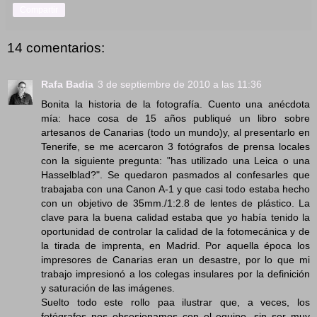
Compartir
14 comentarios:
Rafa Badia
3 de septiembre de 2010 a las 11:36
Bonita la historia de la fotografía. Cuento una anécdota
mía: hace cosa de 15 años publiqué un libro sobre
artesanos de Canarias (todo un mundo)y, al presentarlo en
Tenerife, se me acercaron 3 fotógrafos de prensa locales
con la siguiente pregunta: "has utilizado una Leica o una
Hasselblad?". Se quedaron pasmados al confesarles que
trabajaba con una Canon A-1 y que casi todo estaba hecho
con un objetivo de 35mm./1:2.8 de lentes de plástico. La
clave para la buena calidad estaba que yo había tenido la
oportunidad de controlar la calidad de la fotomecánica y de
la tirada de imprenta, en Madrid. Por aquella época los
impresores de Canarias eran un desastre, por lo que mi
trabajo impresionó a los colegas insulares por la definición
y saturación de las imágenes.
Suelto todo este rollo paa ilustrar que, a veces, los
fotógrafos nos obsesionamos con el equipo, sin ser muy