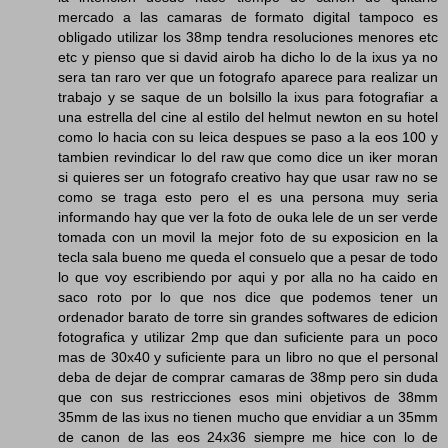
mercado a las camaras de formato digital tampoco es
obligado utilizar los 38mp tendra resoluciones menores etc
etc y pienso que si david airob ha dicho lo de la ixus ya no
sera tan raro ver que un fotografo aparece para realizar un
trabajo y se saque de un bolsillo la ixus para fotografiar a
una estrella del cine al estilo del helmut newton en su hotel
como lo hacia con su leica despues se paso a la eos 100 y
tambien revindicar lo del raw que como dice un iker moran
si quieres ser un fotografo creativo hay que usar raw no se
como se traga esto pero el es una persona muy seria
informando hay que ver la foto de ouka lele de un ser verde
tomada con un movil la mejor foto de su exposicion en la
tecla sala bueno me queda el consuelo que a pesar de todo
lo que voy escribiendo por aqui y por alla no ha caido en
saco roto por lo que nos dice que podemos tener un
ordenador barato de torre sin grandes softwares de edicion
fotografica y utilizar 2mp que dan suficiente para un poco
mas de 30x40 y suficiente para un libro no que el personal
deba de dejar de comprar camaras de 38mp pero sin duda
que con sus restricciones esos mini objetivos de 38mm
35mm de las ixus no tienen mucho que envidiar a un 35mm
de canon de las eos 24x36 siempre me hice con lo de