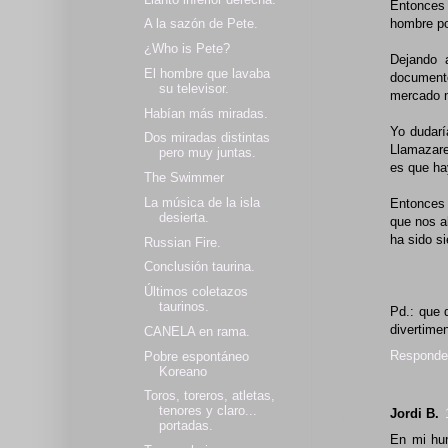
Entonces 
hombre po
A la sazón de Pete.
¿Who is Pete?
Dejando a
El hombre que lavaba
documento
su televisor.
mercado m
Habían más miradas.
Yo dudarí
Dos miradas distintas
Llamazare
pero muy juntas.
es que ha
The Swimmer
La música de la isla
Entonces 
desierta.
que nos a
ha sido s
Russian Fire.
Conclusión taurina.
Últimos coletazos
taurinos.
Pd.: que 
divertimen
CANELA en rama.
Responde
Pobre espontáneo
Koreano
Toros, toreros, atletas,
tenores y claro...
Jordi B.
portadas.
En mi hum