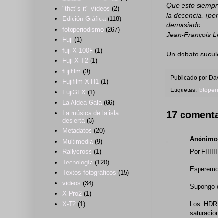
Que esto siempre
"that´s it" Videos
(2)
la decencia, ¡pe
Edición Gráfica
(118)
demasiado...
fotoperiodismo
(267)
Jean-François L
Fuji
(1)
fuji X-100F
(1)
Un debate sucule
Fuji X-T2
(1)
fujifilm
(3)
Publicado por
Dav
Fujifilm X-H1
(1)
Etiquetas:
fotoper
FujiGFX
(1)
La Aldea Gala
(66)
La música de la isla
17 comenta
desierta
(3)
Metadatos
(20)
Anónimo
Multimedia
(9)
Rallycross
(1)
Por FIIII
Tecnología
(120)
Esperemos
Textos fotográficos
(15)
videos
(34)
Supongo q
X-Pro2
(1)
X-T2
(1)
Los HDR 
saturacio