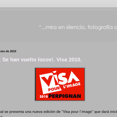
osto de 2010
¡ Se han vuelto locos!. Visa 2010.
nual se presenta una nueva edición de “Visa pour l´image” que dará inic
ña.