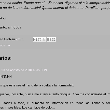
 se ha hecho. Puede que sí... Entonces, digamos sí a la interpretación,
ro no de la transformación! Queda abierto el debate en Perpiñán, porq
eroy
nto, sin duda.
id Airob
en
23:36
iodismo
rios:
19 de agosto de 2010 a las 0:19
IIINNNNN
 que este sea el inicio de la vuelta a la normalidad.
ue yo, inocente, nunca me atreví a tanto retoque. Y ya me consideraba el imb
usados a tope, el aumento de información en todas las zonas y to
nes imposibles. Los cambios de color...