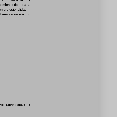
os cruzados en los
cimiento de toda la
on profesionalidad.
odismo se segurá con
del señor Canela, la