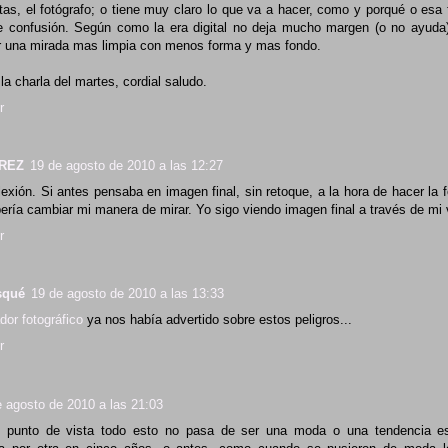
tas, el fotógrafo; o tiene muy claro lo que va a hacer, como y porqué o esa 
 confusión. Según como la era digital no deja mucho margen (o no ayuda) 
 una mirada mas limpia con menos forma y mas fondo.
la charla del martes, cordial saludo.
r
REZ
19 de agosto de 2010 a las 12:27
lexión. Si antes pensaba en imagen final, sin retoque, a la hora de hacer la f
bería cambiar mi manera de mirar. Yo sigo viendo imagen final a través de mi 
r
squé
19 de agosto de 2010 a las 13:33
dor fotográfico
ya nos había advertido sobre estos peligros...
r
e agosto de 2010 a las 21:03
 punto de vista todo esto no pasa de ser una moda o una tendencia es