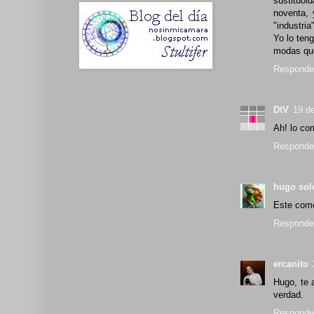
sustituo
noventa, 
"industria
Yo lo ten
modas que
Responde
DtV
19 d
Ah! lo com
Responde
hugo so
Este comen
Responde
ercanito
Hugo, te 
verdad.
Responde