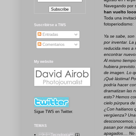
Navegando por 
han vuelto loco
Toda una invitac
fotoperiodismo:
Suscribirse a TWS
Entradas
Ya se sabe, son 
por inventar. La
Comentarios
reducida mes a m
encontrar nuevos
Al mismo tiempo,
My website
hubiera previsto
de imagen. Lo qu
¡Qué lástima! P
podría hacer co
dramatizan las n
esto? Hemos cont
cielo púrpura d
¿Con haitianos q
Sigue TWS en Twitter.
vergüenza? Una r
desconocemos. De
TEMAS
pasan por malos.
apagados.... No 
 Tecnología
(1)