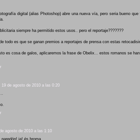
fotografía digital (alias Photoshop) abre una nueva vía, pero seria bueno que
da.
blicitaria siempre ha permitido estos usos.. pero el reportaje???????
 de todo es que se ganan premios a reportajes de prensa con estas retocadis
to es cosa de galos, aplicaremos la frase de Obelix... estos romanos se han 
r
19 de agosto de 2010 a las 0:20
..
o.
r
de agosto de 2010 a las 1:10
l paredón! ja! és broma