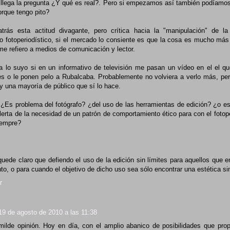
llega la pregunta ¿Y qué es real?. Pero si empezamos así también podíamo
rque tengo pito?
trás esta actitud divagante, pero crítica hacia la "manipulación" de l
 fotoperiodístico, si el mercado lo consiente es que la cosa es mucho más
e refiero a medios de comunicación y lector.
a lo suyo si en un informativo de televisión me pasan un vídeo en el el q
s o le ponen pelo a Rubalcaba. Probablemente no volviera a verlo más, pero
y una mayoría de público que sí lo hace.
¿Es problema del fotógrafo? ¿del uso de las herramientas de edición? ¿o es
lerta de la necesidad de un patrón de comportamiento ético para con el foto
iempre?
quede claro que defiendo el uso de la edición sin límites para aquellos que e
to, o para cuando el objetivo de dicho uso sea sólo encontrar una estética sin
r
19 de agosto de 2010 a las 11:38
ilde opinión. Hoy en día, con el amplio abanico de posibilidades que prop