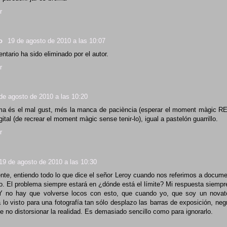
r
lo
19 de agosto de 2010 a las 10:07
tario ha sido eliminado por el autor.
r
de agosto de 2010 a las 10:20
ma és el mal gust, més la manca de paciència (esperar el moment màgic REA
gital (de recrear el moment màgic sense tenir-lo), igual a pastelón guarrillo.
r
19 de agosto de 2010 a las 10:30
nte, entiendo todo lo que dice el señor Leroy cuando nos referimos a documen
o. El problema siempre estará en ¿dónde está el límite? Mi respuesta siempre
Y no hay que volverse locos con esto, que cuando yo, que soy un novato
a lo visto para una fotografía tan sólo desplazo las barras de exposición, negr
e no distorsionar la realidad. Es demasiado sencillo como para ignorarlo.