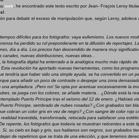
su
web
, he encontrado este texto escrito por Jean- Fraçois Leroy titul
s!
.
ión para debatir el exceso de manipulación que, según Leroy, adolece 
tiempos difíciles para los fotógrafos: vaya eufemismo. Los nuevos mo
 prensa ha perdido su rol preponderante en la difusión de reportajes. L
es, día a día. Los precios han descendido de manera muy significati
 canales, nuevas distribuciones, nuevas ideas...
 la fotografía digital ha enterrado a la analógica mucho más rápido de
. Esta revolución ha aportado nuevas herramientas, como los program
e tendría que haber sido una simple ayuda, se ha convertido en un pea
orque para añadir un poco de contraste o despejar una zona demasiad
n una ampliadora. ¡Pero no! Se opta por acentuar excesivamente la im
ubes, se juega con los colores, se añade materia... ¿Dónde está la rea
emplado Puerto Príncipe tras el seísmo del 12 de enero. ¿Habíais vis
e Puerto Príncipe, sembrado de nubes rosadas? ¿Con grabados tan bl
ue cobran un color gris en vez de negro? ¿Con sangre de color rojo c
ealidad travestida, transformada, retocada para satisfacer una estéti
 repente, los fotógrafos que todavía se muestran reticentes a este t
 Sí, su cielo es bajo y gris, sus haitianos son negros, sus grabados ti
dejan de repetirnos que se trata de una elección, y que tenemos derech