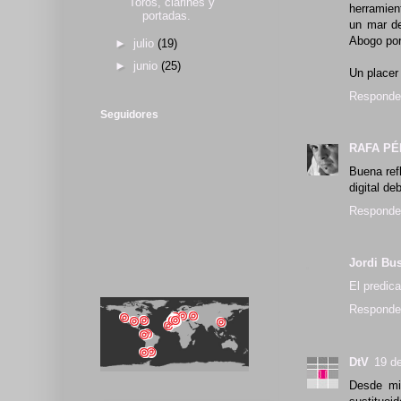
Toros, clarines y
herramien
portadas.
un mar de
Abogo por
►
julio
(19)
►
junio
(25)
Un placer 
Responde
Seguidores
RAFA PÉ
Buena ref
digital de
Responde
Jordi Bu
El predica
Responde
DtV
19 d
Desde mi