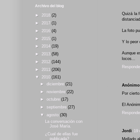
Archivo del blog
Quizá la 
►
2018
(2)
distancia
►
2017
(1)
La foto pu
►
2016
(4)
►
2015
(1)
Y lo peor
►
2014
(19)
Aunque es
►
2013
(58)
locos...
►
2012
(144)
Responde
►
2011
(206)
▼
2010
(161)
►
diciembre
(21)
Anónimo
►
noviembre
(22)
Por cierto.
►
octubre
(17)
El Anónim
►
septiembre
(27)
Responde
▼
agosto
(30)
La conversación con
José María.
Jordi
19 
¿Cual de ellas fue
publicada?
Mellado a