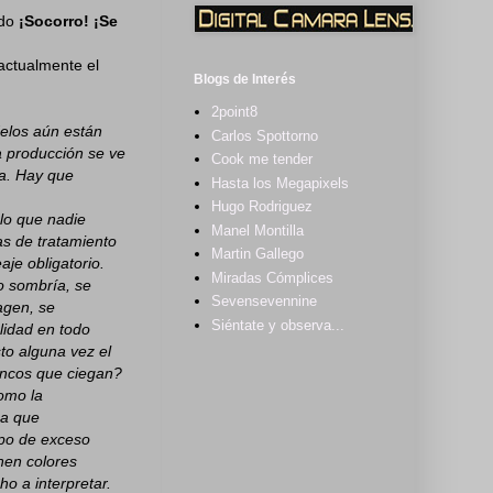
ado
¡Socorro! ¡Se
actualmente el
Blogs de Interés
2point8
delos aún están
Carlos Spottorno
a producción se ve
Cook me tender
va. Hay que
Hasta los Megapixels
Hugo Rodriguez
 lo que nadie
Manel Montilla
as de tratamiento
Martin Gallego
je obligatorio.
Miradas Cómplices
o sombría, se
Sevensevennine
agen, se
Siéntate y observa...
lidad en todo
to alguna vez el
ancos que ciegan?
omo la
ca que
ipo de exceso
enen colores
o a interpretar.