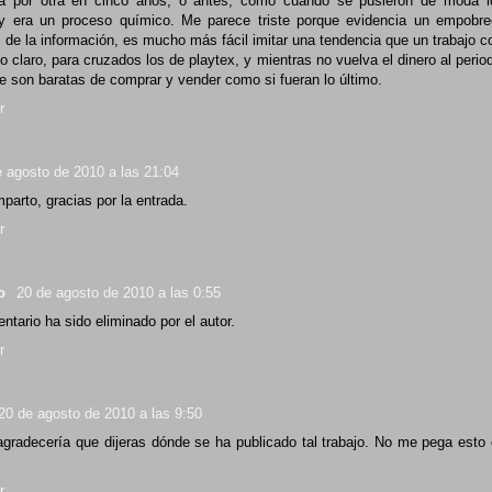
ida por otra en cinco años, o antes, como cuando se pusieron de moda l
y era un proceso químico. Me parece triste porque evidencia un empobre
" de la información, es mucho más fácil imitar una tendencia que un trabajo c
go claro, para cruzados los de playtex, y mientras no vuelva el dinero al peri
 son baratas de comprar y vender como si fueran lo último.
r
e agosto de 2010 a las 21:04
parto, gracias por la entrada.
r
lo
20 de agosto de 2010 a las 0:55
tario ha sido eliminado por el autor.
r
20 de agosto de 2010 a las 9:50
agradecería que dijeras dónde se ha publicado tal trabajo. No me pega esto 
r