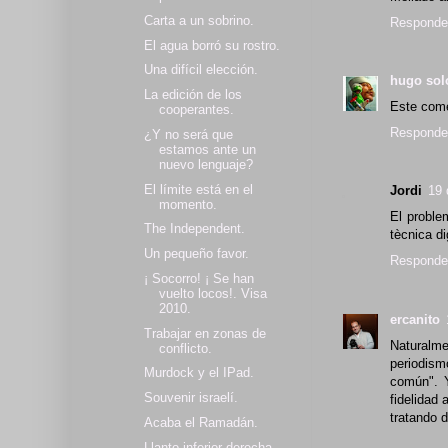
Carta a un sobrino.
Responde
El agua borró su rostro.
Una difícil elección.
hugo so
La edición de los
Este comen
cooperantes.
Responde
¿Y no será que
estamos ante un
nuevo lenguaje?
El límite está en el
Jordi
19 
momento.
El proble
The Independent.
tècnica di
Un pequeño favor.
Responde
¡ Socorro! ¡ Se han
vuelto locos!. Visa
2010.
ercanito
Trabajar en zonas de
Naturalme
conflicto.
periodism
Murdock y el IPad.
común". 
Souvenir israelí.
fidelidad 
tratando d
Acaba el Ramadán.
Llanto inferior derecha.