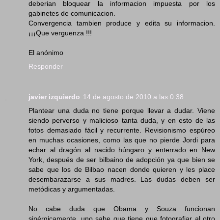
deberian bloquear la informacion impuesta por los
gabinetes de comunicacion.
Convergencia tambien produce y edita su informacion.
¡¡¡Que verguenza !!!
El anónimo
Responder
javier izquierdo
14 de agosto de 2010 a las 0:38
Plantear una duda no tiene porque llevar a dudar. Viene
siendo perverso y malicioso tanta duda, y en esto de las
fotos demasiado fácil y recurrente. Revisionismo espúreo
en muchas ocasiones, como las que no pierde Jordi para
echar al dragón al nacido húngaro y enterrado en New
York, después de ser bilbaino de adopción ya que bien se
sabe que los de Bilbao nacen donde quieren y les place
desembarazarse a sus madres. Las dudas deben ser
metódicas y argumentadas.
No cabe duda que Obama y Souza funcionan
sinérgicamente, uno sabe que tiene que fotografiar al otro