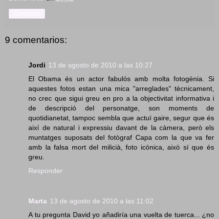
Compartir
9 comentarios:
Jordi
13 de agosto de 2010 a las 10:27
El Obama és un actor fabulós amb molta fotogènia. Si
aquestes fotos estan una mica "arreglades" tècnicament,
no crec que sigui greu en pro a la objectivitat informativa i
de descripció del personatge, son moments de
quotidianetat, tampoc sembla que actuï gaire, segur que és
així de natural i expressiu davant de la càmera, però els
muntatges suposats del fotògraf Capa com la que va fer
amb la falsa mort del milicià, foto icònica, això sí que és
greu.
Responder
Marta
13 de agosto de 2010 a las 11:02
A tu pregunta David yo añadiría una vuelta de tuerca... ¿no