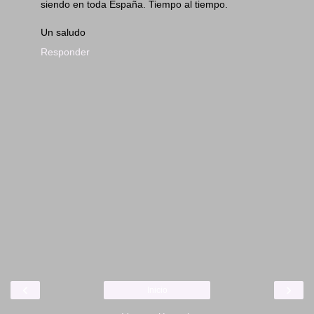
siendo en toda España. Tiempo al tiempo.
Un saludo
Responder
‹
›
Inicio