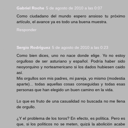
Gabriel Roche
5 de agosto de 2010 a las 0:07
Como ciudadano del mundo espero ansioso tu próximo
artículo, el avance ya es todo una buena muestra.
Responder
Sergio Rodríguez
5 de agosto de 2010 a las 0:23
Como bien dices, uno no nace donde elige. Yo no estoy
orgulloso de ser asturiano y español. Podría haber sido
neoyorquino y norteamericano si los dados hubiesen caido
así.
Mis orgullos son mis padres, mi pareja, yo mismo (modestia
aparte)... todas aquellas cosas conseguidas y todas esas
personas que han elegido un buen camino en la vida.
Lo que es fruto de una casualidad no buscada no me llena
de orgullo.
¿Y el problema de los toros? En efecto, es política. Pero es
que, si los políticos no se meten, quizá la abolición acabe